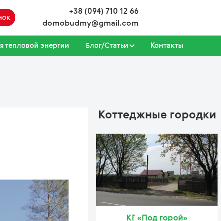
+38 (094) 710 12 66
нок
domobudmy@gmail.com
я тепловой энергии
Блог/Статьи
Контакты
Коттеджные городки
КГ «Под горой»